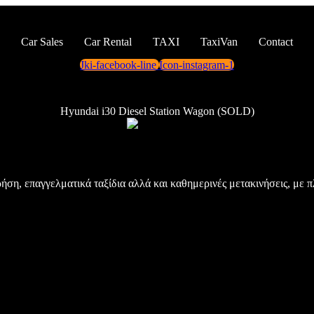
Car Sales
Car Rental
TAXI
TaxiVan
Contact
Jki-facebook-line
Icon-instagram-1
Hyundai i30 Diesel Station Wagon (SOLD)
χρήση, επαγγελματικά ταξίδια αλλά και καθημερινές μετακινήσεις, με 