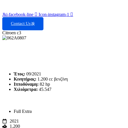
Jki-facebook-line
Icon-instagram-1
Contact Us
Citroen c3
Βενζίνη 1.2 – Full Extra – 09/2021
Τεχνικά Χαρακτηριστικά
Έτος:
09/2021
Κινητήρας:
1.200 cc βενζίνη
Ιπποδύναμη:
82 hp
Χιλιόμετρα:
45.547
Εξοπλισμός
Full Extra
2021
1.200