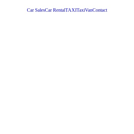
Car Sales
Car Rental
TAXI
TaxiVan
Contact